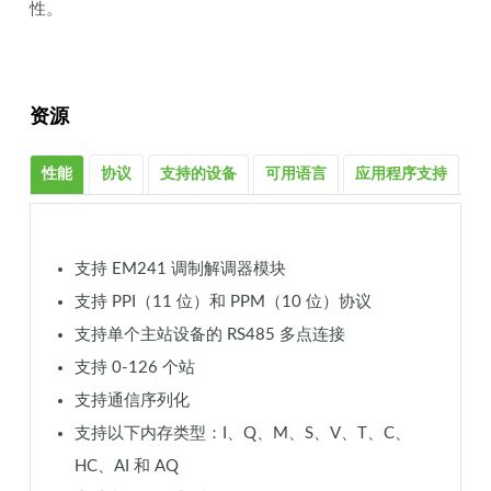
性。
资源
性能
协议
支持的设备
可用语言
应用程序支持
更
支持 EM241 调制解调器模块
支持 PPI（11 位）和 PPM（10 位）协议
支持单个主站设备的 RS485 多点连接
支持 0-126 个站
支持通信序列化
支持以下内存类型：I、Q、M、S、V、T、C、
HC、AI 和 AQ