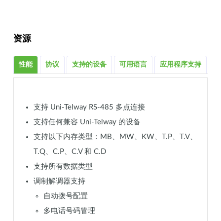
资源
性能
协议
支持的设备
可用语言
应用程序支持
更
支持 Uni-Telway RS-485 多点连接
支持任何兼容 Uni-Telway 的设备
支持以下内存类型：MB、MW、KW、T.P、T.V、
T.Q、C.P、C.V 和 C.D
支持所有数据类型
调制解调器支持
自动拨号配置
多电话号码管理