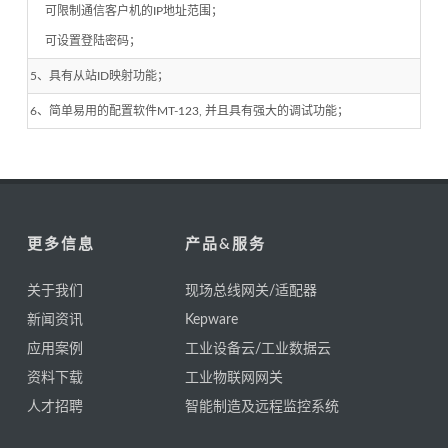
可限制通信客户机的IP地址范围；
可设置登陆密码；
5、具有从站ID映射功能；
6、简单易用的配置软件MT-123, 并且具有强大的调试功能；
更多信息
产品&服务
关于我们
现场总线网关/适配器
新闻资讯
Kepware
应用案例
工业设备云/工业数据云
资料下载
工业物联网网关
人才招聘
智能制造及远程监控系统