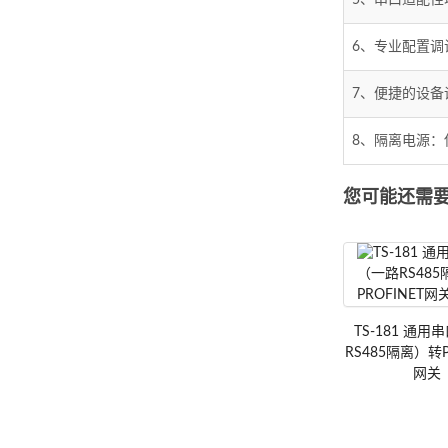
5、串口适配性
6、专业配置调
7、便捷的设
8、隔离电源
您可能还需
TS-1
TS-181 通
RS485隔离）转P
网关