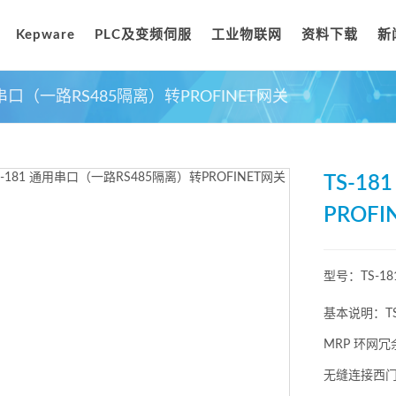
Kepware
PLC及变频伺服
工业物联网
资料下载
新
用串口（一路RS485隔离）转PROFINET网关
TS-1
PROF
型号：
TS-18
基本说明：TS
MRP 环网
无缝连接西门子