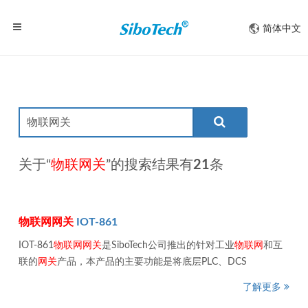
简体中文
关于“
物联网关
”的搜索结果有
21
条
物
联网
网关
IOT-861
IOT-861
物
联网
网关
是SiboTech公司推出的针对工业
物
联网
和互
联的
网关
产品，本产品的主要功能是将底层PLC、DCS
了解更多