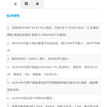
技术特性
1、支持PROFINET IO RT V2.2协议，符合GB/T 25105-2014《工业通信
网络 现场总线规范 类型10: PROFINET IO规范》；
2、PROFINET输入/输出数量可自由设定，最大384字节输入，384字节输
出；
3、既支持串行（UART）接口，也支持并行接口；
4、GS20-PN与用户板接口为CMOS TTL 异步串口，波特率：固定为115.
2K，数据位：8位，偶校验，1位停止位；
5、GS20-PN与用户模板通信有字符偶校验和纵向报文CRC校验，确保数
据安全性；
6、GS20-PN还支持TCP和UDP通讯；
7、需用户板供电1组3.3VDC, 500mA，功耗大约为：1.5W，建议可以提