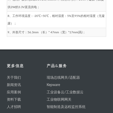
供2W的3.3V直流供电；
8、工作环境温度：-20℃~50℃，相对湿度：5%至95%的相对湿度（无凝
露）；
9、外形尺寸：56.3mm （长）* 47mm（宽）*17mm(高)；
更多信息
产品&服务
关于我们
现场总线网关/适配器
新闻资讯
Kepware
应用案例
工业设备云/工业数据云
资料下载
工业物联网网关
人才招聘
智能制造及远程监控系统