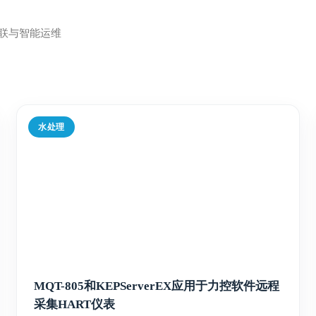
联与智能运维
水处理
MQT-805和KEPServerEX应用于力控软件远程
采集HART仪表