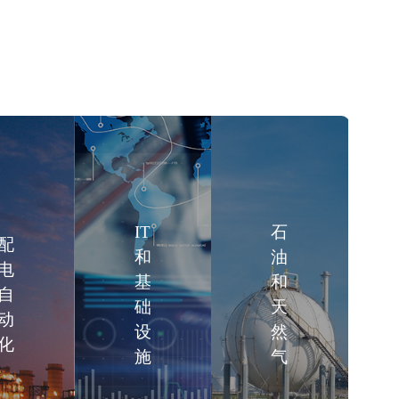
IT
石
配
和
油
电
基
和
自
础
天
动
设
然
化
施
气