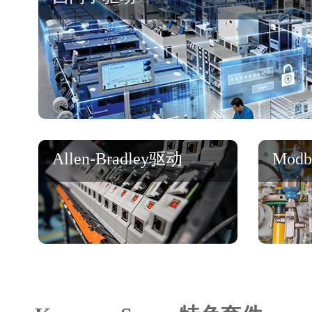
Allen-Bradley驱动
Mod