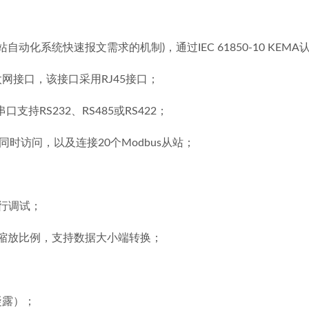
变电站自动化系统快速报文需求的机制)，通过IEC 61850-10 KEMA
应以太网接口，该接口采用RJ45接口；
串口支持RS232、RS485或RS422；
站同时访问，以及连接20个Modbus从站；
行调试；
、缩放比例，支持数据大小端转换；
凝露）；